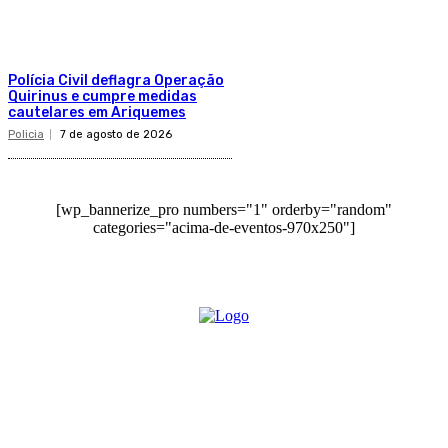
Polícia Civil deflagra Operação
Quirinus e cumpre medidas
cautelares em Ariquemes
Policia
7 de agosto de 2026
[wp_bannerize_pro numbers="1" orderby="random"
categories="acima-de-eventos-970x250"]
O site Alerta Rondônia é um jornal eletrônico focada em notícias, entretenimento e
cobertura de eventos. Teve a sua operação iniciada em 2007 com o nome de "Em
Ariquemes", sendo um dos pioneiros no jornalismo on-line na cidade de Ariquemes (RO).
Sobre