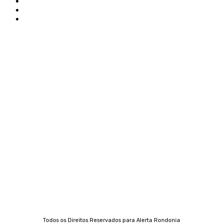
Edital Alerta Rondônia
Politica de privacidade
Termos e condições de uso
Siga-nos
Contato
Almi Coelho
69 98406-5272
Fátima Coelho
9 9349-2121
Izabella Coelho
69 99247-4792
Todos os Direitos Reservados para Alerta Rondonia