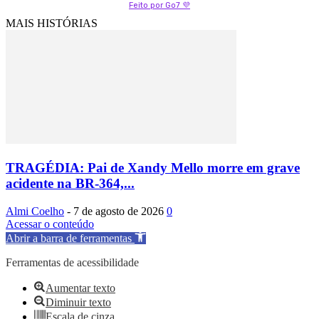
Feito por Go7 💜
MAIS HISTÓRIAS
TRAGÉDIA: Pai de Xandy Mello morre em grave
acidente na BR-364,...
Almi Coelho
-
7 de agosto de 2026
0
Acessar o conteúdo
Abrir a barra de ferramentas
Ferramentas de acessibilidade
Aumentar texto
Diminuir texto
Escala de cinza