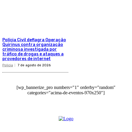
Polícia Civil deflagra Operação
Quirinus contra organização
criminosa investigada por
tráfico de drogas e ataques a
provedores de internet
Policia
7 de agosto de 2026
[wp_bannerize_pro numbers="1" orderby="random"
categories="acima-de-eventos-970x250"]
O site Alerta Rondônia é um jornal eletrônico focada em notícias, entretenimento e