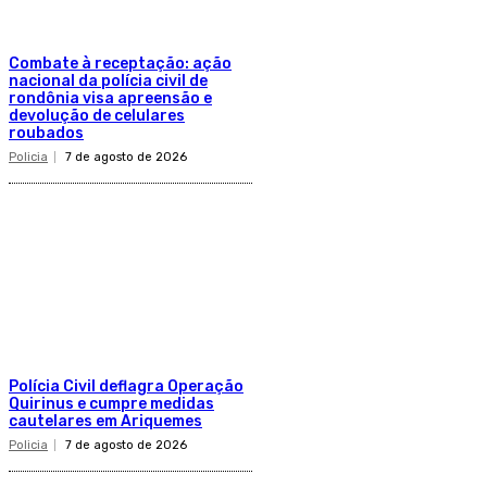
Combate à receptação: ação
nacional da polícia civil de
rondônia visa apreensão e
devolução de celulares
roubados
Policia
7 de agosto de 2026
Polícia Civil deflagra Operação
Quirinus e cumpre medidas
cautelares em Ariquemes
Policia
7 de agosto de 2026