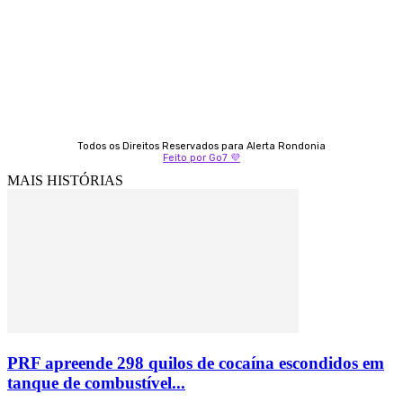
9 9349-2121
Izabella Coelho
69 99247-4792
Todos os Direitos Reservados para Alerta Rondonia
Feito por Go7 💜
MAIS HISTÓRIAS
PRF apreende 298 quilos de cocaína escondidos em
tanque de combustível...