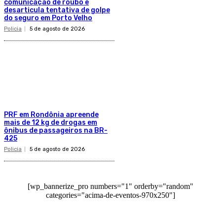
comunicação de roubo e
desarticula tentativa de golpe
do seguro em Porto Velho
Policia
5 de agosto de 2026
PRF em Rondônia apreende
mais de 12 kg de drogas em
ônibus de passageiros na BR-
425
Policia
5 de agosto de 2026
[wp_bannerize_pro numbers="1" orderby="random"
categories="acima-de-eventos-970x250"]