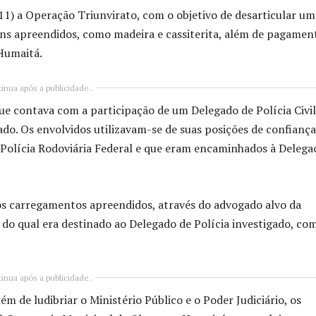
/11) a Operação Triunvirato, com o objetivo de desarticular um
ns apreendidos, como madeira e cassiterita, além de pagamen
Humaitá.
inua após a publicidade..
e contava com a participação de um Delegado de Polícia Civi
do. Os envolvidos utilizavam-se de suas posições de confiança
 Polícia Rodoviária Federal e que eram encaminhados à Delega
dos carregamentos apreendidos, através do advogado alvo da
do qual era destinado ao Delegado de Polícia investigado, co
inua após a publicidade..
m de ludibriar o Ministério Público e o Poder Judiciário, os