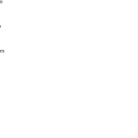
 o
o
es