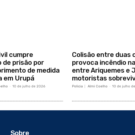
ivil cumpre
Colisão entre duas 
de prisão por
provoca incêndio n
rimento de medida
entre Ariquemes e J
a em Urupá
motoristas sobrev
oelho
-
10 de julho de 2026
Policia
Almi Coelho
-
10 de julho d
Sobre