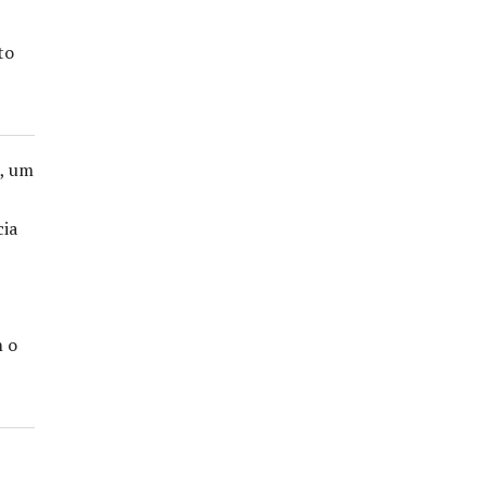
to
l, um
cia
m o