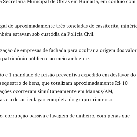
 à Secretaria Municipal de Obras em Humaitá, em conluio com
egal de aproximadamente três toneladas de cassiterita, minéri
bém estavam sob custódia da Polícia Civil.
ização de empresas de fachada para ocultar a origem dos valor
ao patrimônio público e ao meio ambiente.
o e 1 mandado de prisão preventiva expedido em desfavor do
e sequestro de bens, que totalizam aproximadamente R$ 10
 As ações ocorreram simultaneamente em Manaus/AM,
as e a desarticulação completa do grupo criminoso.
o, corrupção passiva e lavagem de dinheiro, com penas que