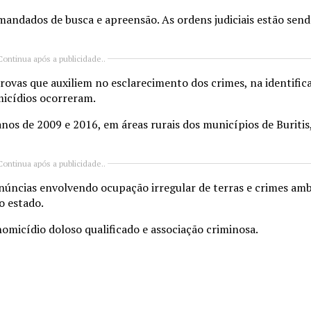
e mandados de busca e apreensão. As ordens judiciais estão se
Continua após a publicidade..
provas que auxiliem no esclarecimento dos crimes, na identific
micídios ocorreram.
nos de 2009 e 2016, em áreas rurais dos municípios de Buriti
Continua após a publicidade..
núncias envolvendo ocupação irregular de terras e crimes amb
o estado.
omicídio doloso qualificado e associação criminosa.