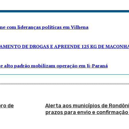
úne com lideranças políticas em Vilhena
NAMENTO DE DROGAS E APREENDE 125 KG DE MACONH
de alto padrão mobilizam operação em Ji-Paraná
pro de
Alerta aos municípios de Rondôn
prazos para envio e confirmação