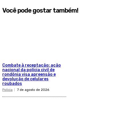
Você pode gostar também!
Combate à receptação: ação
nacional da polícia civil de
rondônia visa apreensão e
devolução de celulares
roubados
Policia
7 de agosto de 2026