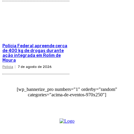
Polícia Federal apreende cerca
de 400 kg de drogas durante
ação integrada em Rolim de
Moura
Policia
7 de agosto de 2026
[wp_bannerize_pro numbers="1" orderby="random"
categories="acima-de-eventos-970x250"]
O site Alerta Rondônia é um jornal eletrônico focada em notícias, entretenimento e