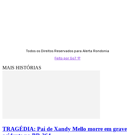
9 9349-2121
Izabella Coelho
69 99247-4792
Todos os Direitos Reservados para Alerta Rondonia
Feito por Go7 💜
MAIS HISTÓRIAS
TRAGÉDIA: Pai de Xandy Mello morre em grave