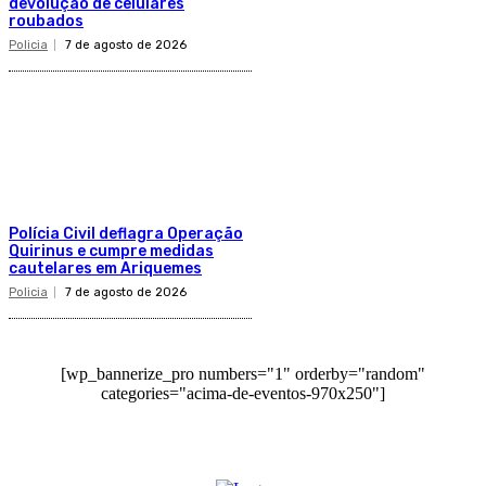
devolução de celulares
roubados
Policia
7 de agosto de 2026
Polícia Civil deflagra Operação
Quirinus e cumpre medidas
cautelares em Ariquemes
Policia
7 de agosto de 2026
[wp_bannerize_pro numbers="1" orderby="random"
categories="acima-de-eventos-970x250"]