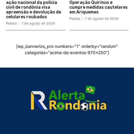
ação nacional da polícia
Operação Quirinus e
civil de rondônia visa
cumpre medidas cautelares
apreensão e devolução de
em Ariquemes
celulares roubados
Policia
7 de agosto de 2026
Policia
7 de agosto de 2026
[wp_bannerize_pro numbers="1" orderby="random"
categories="acima-de-eventos-970x250"]