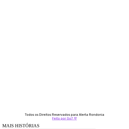
Siga-nos
Contato
Almi Coelho
69 98406-5272
Fátima Coelho
9 9349-2121
Izabella Coelho
69 99247-4792
Todos os Direitos Reservados para Alerta Rondonia
Feito por Go7 💜
MAIS HISTÓRIAS