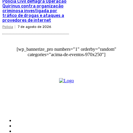
Polícia Civil deflagra Operação
Quirinus contra organização
criminosa investigada por
tráfico de drogas e ataques a
provedores de internet
Policia
7 de agosto de 2026
[wp_bannerize_pro numbers="1" orderby="random"
categories="acima-de-eventos-970x250"]
O site Alerta Rondônia é um jornal eletrônico focada em notícias, entretenimento e
cobertura de eventos. Teve a sua operação iniciada em 2007 com o nome de "Em
Ariquemes", sendo um dos pioneiros no jornalismo on-line na cidade de Ariquemes (RO).
Sobre
Edital Alerta Rondônia
Politica de privacidade
Termos e condições de uso