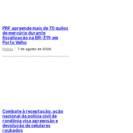
PRF apreende mais de 70 quilos
de mercúrio durante
fiscalização na BR-319, em
Porto Velho
Policia
7 de agosto de 2026
Combate à receptação: ação
nacional da polícia civil de
rondônia visa apreensão e
devolução de celulares
roubados