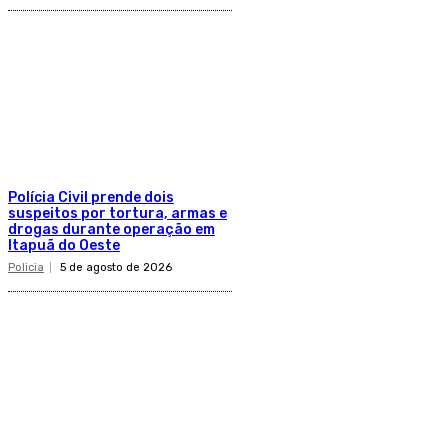
Polícia Civil prende dois
suspeitos por tortura, armas e
drogas durante operação em
Itapuã do Oeste
Policia
5 de agosto de 2026