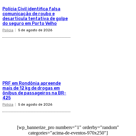
Polícia Civil identifica falsa
comunicação de roubo e
desarticula tentativa de golpe
do seguro em Porto Velho
Policia
5 de agosto de 2026
PRF em Rondônia apreende
mais de 12 kg de drogas em
ônibus de passageiros na BR-
425
Policia
5 de agosto de 2026
[wp_bannerize_pro numbers="1" orderby="random"
categories="acima-de-eventos-970x250"]