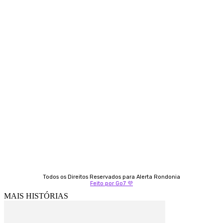
Contato
Almi Coelho
69 98406-5272
Fátima Coelho
9 9349-2121
Izabella Coelho
69 99247-4792
Todos os Direitos Reservados para Alerta Rondonia
Feito por Go7 💜
MAIS HISTÓRIAS