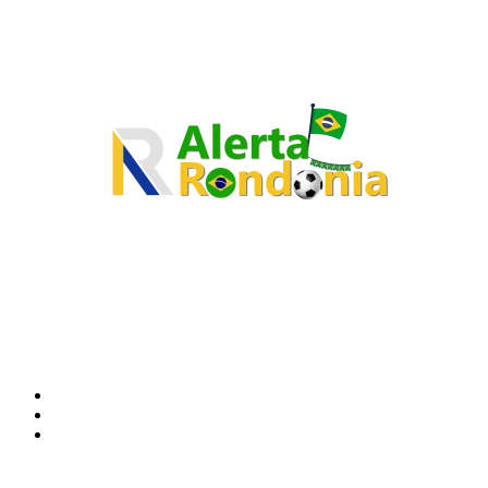
O site Alerta Rondônia é um jornal eletrônico focada em notícias, entretenimento e
cobertura de eventos. Teve a sua operação iniciada em 2007 com o nome de "Em
Ariquemes", sendo um dos pioneiros no jornalismo on-line na cidade de Ariquemes (RO).
Sobre
Edital Alerta Rondônia
Politica de privacidade
Termos e condições de uso
Siga-nos