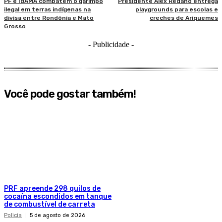
PF e IBAMA combatem o garimpo
Presidente Alex Redano entrega
ilegal em terras indígenas na
playgrounds para escolas e
divisa entre Rondônia e Mato
creches de Ariquemes
Grosso
- Publicidade -
Você pode gostar também!
PRF apreende 298 quilos de
cocaína escondidos em tanque
de combustível de carreta
Policia
5 de agosto de 2026