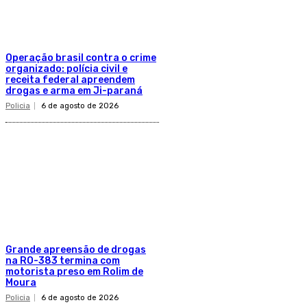
Operação brasil contra o crime
organizado: polícia civil e
receita federal apreendem
drogas e arma em Ji-paraná
Policia
6 de agosto de 2026
Grande apreensão de drogas
na RO-383 termina com
motorista preso em Rolim de
Moura
Policia
6 de agosto de 2026