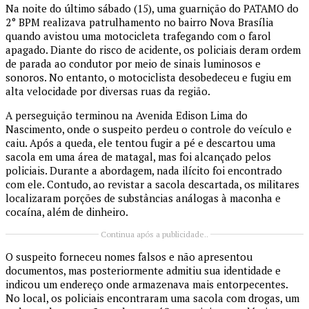
Na noite do último sábado (15), uma guarnição do PATAMO do
2° BPM realizava patrulhamento no bairro Nova Brasília
quando avistou uma motocicleta trafegando com o farol
apagado. Diante do risco de acidente, os policiais deram ordem
de parada ao condutor por meio de sinais luminosos e
sonoros. No entanto, o motociclista desobedeceu e fugiu em
alta velocidade por diversas ruas da região.
A perseguição terminou na Avenida Edison Lima do
Nascimento, onde o suspeito perdeu o controle do veículo e
caiu. Após a queda, ele tentou fugir a pé e descartou uma
sacola em uma área de matagal, mas foi alcançado pelos
policiais. Durante a abordagem, nada ilícito foi encontrado
com ele. Contudo, ao revistar a sacola descartada, os militares
localizaram porções de substâncias análogas à maconha e
cocaína, além de dinheiro.
Continua após a publicidade..
O suspeito forneceu nomes falsos e não apresentou
documentos, mas posteriormente admitiu sua identidade e
indicou um endereço onde armazenava mais entorpecentes.
No local, os policiais encontraram uma sacola com drogas, um