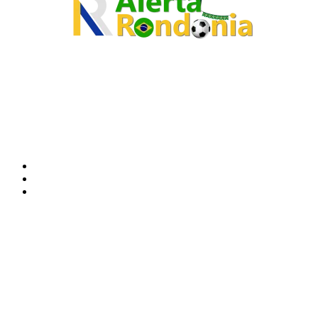
O site Alerta Rondônia é um jornal eletrônico focada em notícias, entretenimento e
cobertura de eventos. Teve a sua operação iniciada em 2007 com o nome de "Em
Ariquemes", sendo um dos pioneiros no jornalismo on-line na cidade de Ariquemes (RO).
Sobre
Edital Alerta Rondônia
Politica de privacidade
Termos e condições de uso
Siga-nos
Contato