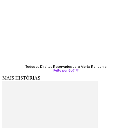
Almi Coelho
69 98406-5272
Fátima Coelho
9 9349-2121
Izabella Coelho
69 99247-4792
Todos os Direitos Reservados para Alerta Rondonia
Feito por Go7 💜
MAIS HISTÓRIAS