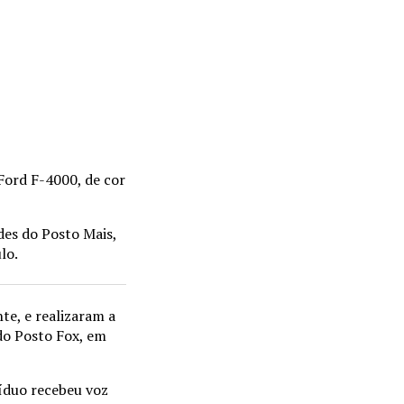
 Ford F-4000, de cor
des do Posto Mais,
lo.
te, e realizaram a
do Posto Fox, em
víduo recebeu voz