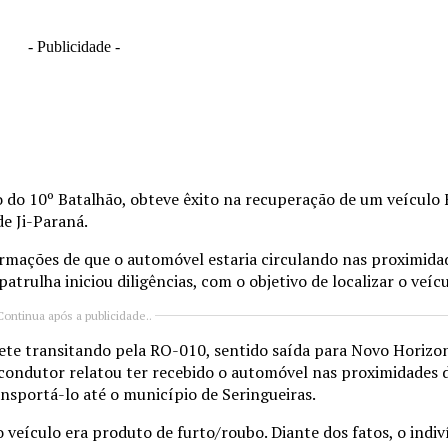
- Publicidade -
io do 10º Batalhão, obteve êxito na recuperação de um veículo
e Ji-Paraná.
ormações de que o automóvel estaria circulando nas proximida
ulha iniciou diligências, com o objetivo de localizar o veícu
Continua após a publicidade..
ete transitando pela RO-010, sentido saída para Novo Horizon
 condutor relatou ter recebido o automóvel nas proximidades 
ansportá-lo até o município de Seringueiras.
veículo era produto de furto/roubo. Diante dos fatos, o indi