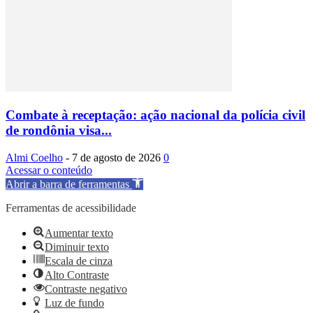
Combate à receptação: ação nacional da polícia civil
de rondônia visa...
Almi Coelho
-
7 de agosto de 2026
0
Acessar o conteúdo
Abrir a barra de ferramentas
Ferramentas de acessibilidade
Aumentar texto
Diminuir texto
Escala de cinza
Alto Contraste
Contraste negativo
Luz de fundo