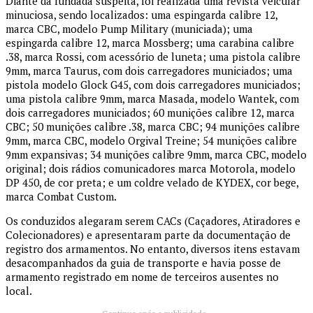
Diante da fundada suspeita, foi realizada uma revista veicular
minuciosa, sendo localizados: uma espingarda calibre 12,
marca CBC, modelo Pump Military (municiada); uma
espingarda calibre 12, marca Mossberg; uma carabina calibre
.38, marca Rossi, com acessório de luneta; uma pistola calibre
9mm, marca Taurus, com dois carregadores municiados; uma
pistola modelo Glock G45, com dois carregadores municiados;
uma pistola calibre 9mm, marca Masada, modelo Wantek, com
dois carregadores municiados; 60 munições calibre 12, marca
CBC; 50 munições calibre .38, marca CBC; 94 munições calibre
9mm, marca CBC, modelo Orgival Treine; 54 munições calibre
9mm expansivas; 34 munições calibre 9mm, marca CBC, modelo
original; dois rádios comunicadores marca Motorola, modelo
DP 450, de cor preta; e um coldre velado de KYDEX, cor bege,
marca Combat Custom.
Os conduzidos alegaram serem CACs (Caçadores, Atiradores e
Colecionadores) e apresentaram parte da documentação de
registro dos armamentos. No entanto, diversos itens estavam
desacompanhados da guia de transporte e havia posse de
armamento registrado em nome de terceiros ausentes no
local.