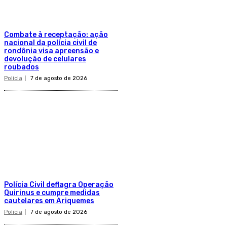
Combate à receptação: ação
nacional da polícia civil de
rondônia visa apreensão e
devolução de celulares
roubados
Policia
7 de agosto de 2026
Polícia Civil deflagra Operação
Quirinus e cumpre medidas
cautelares em Ariquemes
Policia
7 de agosto de 2026