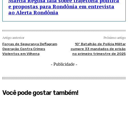
Márcia Regina fala sobre trajetória política
e propostas para Rondônia em entrevista
ao Alerta Rondônia
Artigo anterior
Próximo artigo
Forças de Segurança Deflagram
10º Batalhão de Polícia Militar
Operação Contra Crimes
cumpre 33 mandados de prisão
Violentos em Vilhena
no primeiro trimestre de 2025
- Publicidade -
Você pode gostar também!