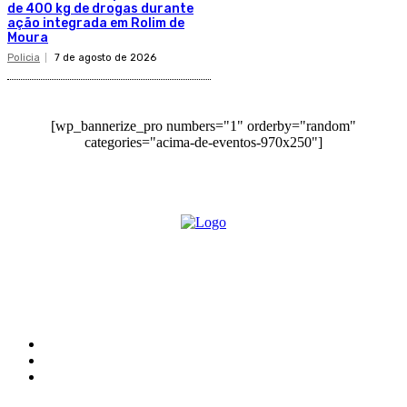
de 400 kg de drogas durante
ação integrada em Rolim de
Moura
Policia
7 de agosto de 2026
[wp_bannerize_pro numbers="1" orderby="random"
categories="acima-de-eventos-970x250"]
O site Alerta Rondônia é um jornal eletrônico focada em notícias, entretenimento e
cobertura de eventos. Teve a sua operação iniciada em 2007 com o nome de "Em
Ariquemes", sendo um dos pioneiros no jornalismo on-line na cidade de Ariquemes (RO).
Sobre
Edital Alerta Rondônia
Politica de privacidade
Termos e condições de uso