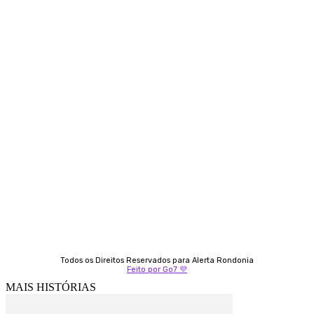
Siga-nos
Contato
Almi Coelho
69 98406-5272
Fátima Coelho
9 9349-2121
Izabella Coelho
69 99247-4792
Todos os Direitos Reservados para Alerta Rondonia
Feito por Go7 💜
MAIS HISTÓRIAS