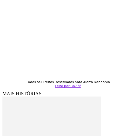
Contato
Almi Coelho
69 98406-5272
Fátima Coelho
9 9349-2121
Izabella Coelho
69 99247-4792
Todos os Direitos Reservados para Alerta Rondonia
Feito por Go7 💜
MAIS HISTÓRIAS