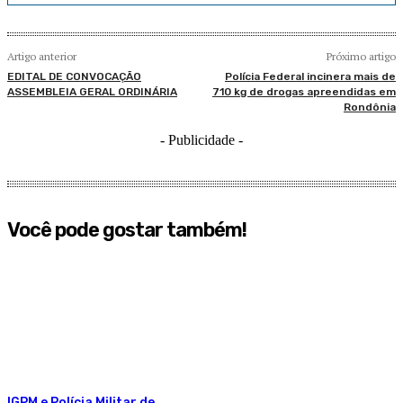
Artigo anterior
Próximo artigo
EDITAL DE CONVOCAÇÃO
Polícia Federal incinera mais de
ASSEMBLEIA GERAL ORDINÁRIA
710 kg de drogas apreendidas em
Rondônia
- Publicidade -
Você pode gostar também!
IGPM e Polícia Militar de