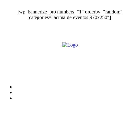
[wp_bannerize_pro numbers="1" orderby="random"
categories="acima-de-eventos-970x250"]
O site Alerta Rondônia é um jornal eletrônico focada em notícias, entretenimento e
cobertura de eventos. Teve a sua operação iniciada em 2007 com o nome de "Em
Ariquemes", sendo um dos pioneiros no jornalismo on-line na cidade de Ariquemes (RO).
Sobre
Edital Alerta Rondônia
Politica de privacidade
Termos e condições de uso
Siga-nos