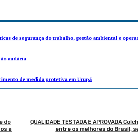
áticas de segurança do trabalho, gestão ambiental e opera
ção audácia
rimento de medida protetiva em Urupá
e do
QUALIDADE TESTADA E APROVADA Colchã
os a
entre os melhores do Brasil, 