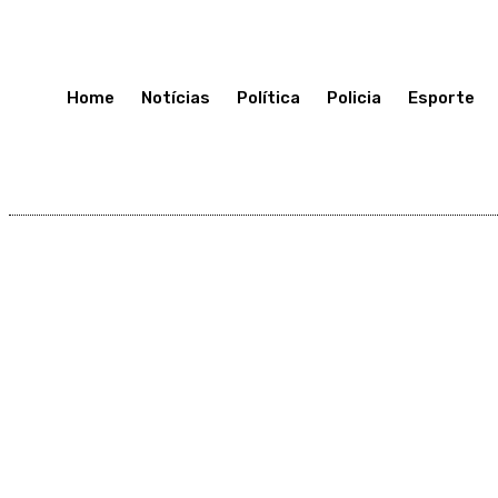
Sexta-Feira 10, Julho, 2026
Home
Notícias
Política
Policia
Esporte