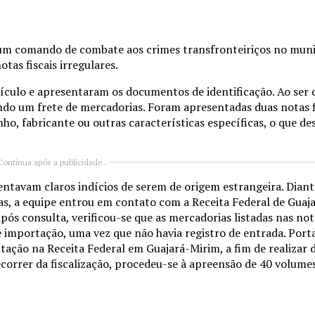
 um comando de combate aos crimes transfronteiriços no muni
as fiscais irregulares.
culo e apresentaram os documentos de identificação. Ao ser 
ndo um frete de mercadorias. Foram apresentadas duas notas f
ho, fabricante ou outras características específicas, o que de
Continua após a publicidade..
entavam claros indícios de serem de origem estrangeira. Diante
adas, a equipe entrou em contato com a Receita Federal de Gua
s consulta, verificou-se que as mercadorias listadas nas nota
importação, uma vez que não havia registro de entrada. Porta
ação na Receita Federal em Guajará-Mirim, a fim de realizar d
ecorrer da fiscalização, procedeu-se à apreensão de 40 volume