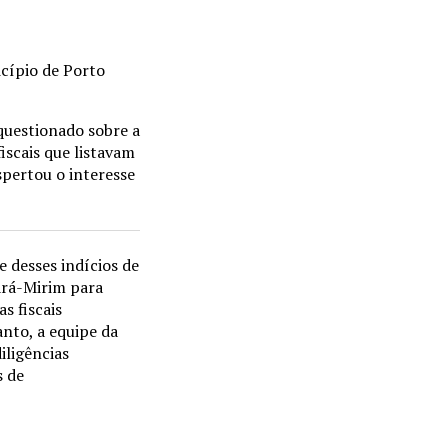
cípio de Porto
questionado sobre a
iscais que listavam
spertou o interesse
 desses indícios de
jará-Mirim para
s fiscais
nto, a equipe da
iligências
s de