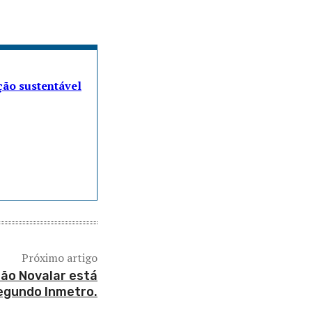
ção sustentável
Próximo artigo
o Novalar está
segundo Inmetro.