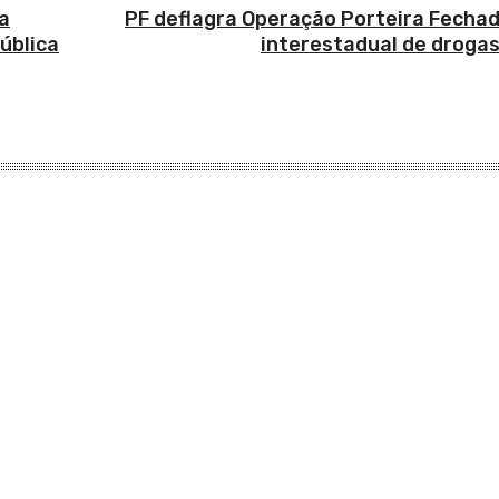
a
PF deflagra Operação Porteira Fechad
ública
interestadual de droga