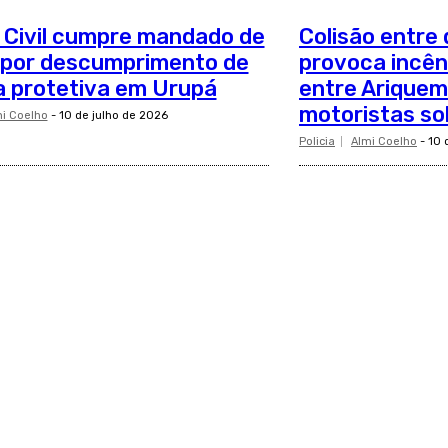
a Civil cumpre mandado de
Colisão entre
 por descumprimento de
provoca incê
 protetiva em Urupá
entre Ariquem
motoristas s
i Coelho
-
10 de julho de 2026
Policia
Almi Coelho
-
10 