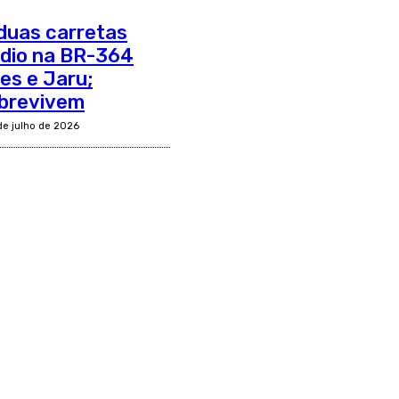
 duas carretas
ndio na BR-364
es e Jaru;
obrevivem
de julho de 2026