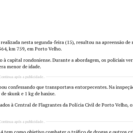
 realizada nesta segunda-feira (15), resultou na apreensão de 
64, km 759, em Porto Velho.
 à capital rondoniense. Durante a abordagem, os policiais ver
ra menor de idade.
Continua após a publicidade..
cabou confessando que transportava entorpecentes. Na inspeçã
de skunk e 1 kg de haxixe.
dos à Central de Flagrantes da Polícia Civil de Porto Velho, 
Continua após a publicidade..
64 tem como objetivo combater o tráfico de drogas e outros cr