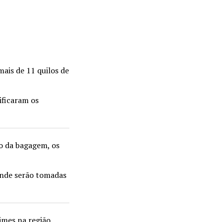
mais de 11 quilos de
ificaram os
o da bagagem, os
onde serão tomadas
imes na região,