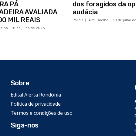
RA PÁ
dos foragidos da o
ADEIRA AVALIADA
audácia
00 MIL REAIS
Policia
Almi Coelho
-
10 de julho d
oelho
-
11 de julho de 2026
Sobre
Edital Alerta Rondônia
Politica de privacidade
Termos e condições de uso
Siga-nos