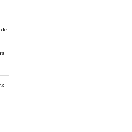
 de
ra
lho