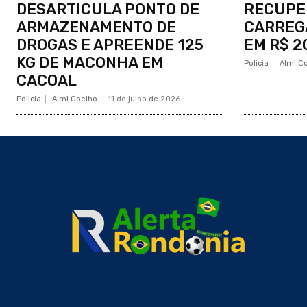
DESARTICULA PONTO DE
RECUPE
ARMAZENAMENTO DE
CARREG
DROGAS E APREENDE 125
EM R$ 2
KG DE MACONHA EM
Policia
Almi C
CACOAL
Policia
Almi Coelho
-
11 de julho de 2026