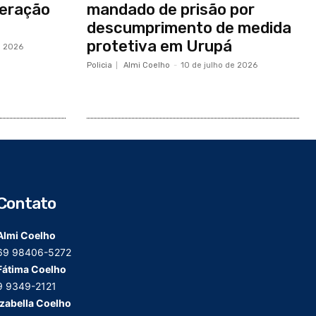
peração
mandado de prisão por
descumprimento de medida
protetiva em Urupá
e 2026
Policia
Almi Coelho
-
10 de julho de 2026
Contato
Almi Coelho
69 98406-5272
Fátima Coelho
9 9349-2121
Izabella Coelho