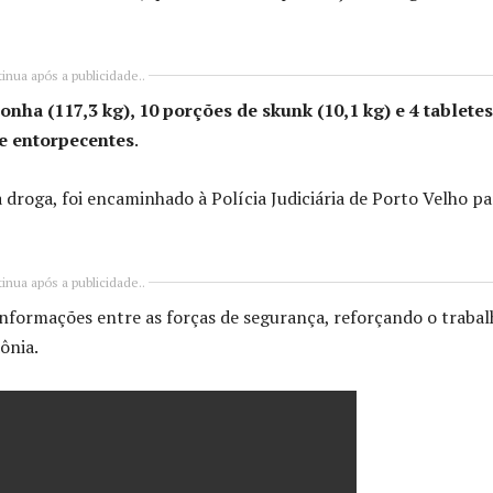
inua após a publicidade..
onha (117,3 kg), 10 porções de skunk (10,1 kg) e 4 tabletes
de entorpecentes
.
droga, foi encaminhado à Polícia Judiciária de Porto Velho pa
inua após a publicidade..
informações entre as forças de segurança, reforçando o traba
ônia.