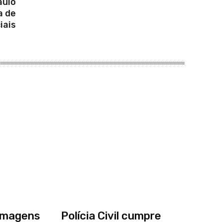
aulo
a de
iais
a imagens
Polícia Civil cumpre