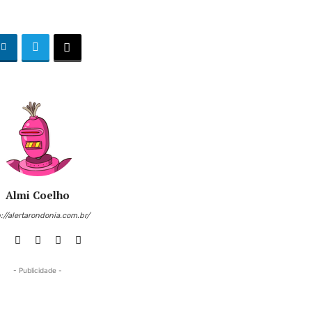
Almi Coelho
://alertarondonia.com.br/
- Publicidade -