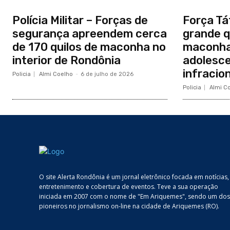
Polícia Militar – Forças de
Força Tá
segurança apreendem cerca
grande q
de 170 quilos de maconha no
maconha
interior de Rondônia
adolesce
infracio
Policia
Almi Coelho
-
6 de julho de 2026
Policia
Almi C
O site Alerta Rondônia é um jornal eletrônico focada em notícias,
entretenimento e cobertura de eventos. Teve a sua operação
iniciada em 2007 com o nome de "Em Ariquemes", sendo um dos
pioneiros no jornalismo on-line na cidade de Ariquemes (RO).