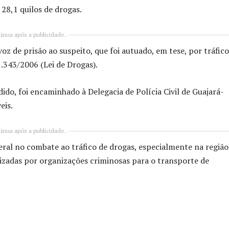
 28,1 quilos de drogas.
inua após a publicidade..
z de prisão ao suspeito, que foi autuado, em tese, por tráfico
1.343/2006 (Lei de Drogas).
o, foi encaminhado à Delegacia de Polícia Civil de Guajará-
eis.
inua após a publicidade..
deral no combate ao tráfico de drogas, especialmente na região
ilizadas por organizações criminosas para o transporte de