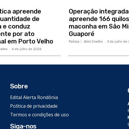
tica apreende
Operação integrada
uantidade de
apreende 166 quilos
 e conduz
maconha em São Mi
nte por ato
Guaporé
nal em Porto Velho
Policia
Almi Coelho
-
3 de julho de
oelho
-
6 de julho de 2026
Sobre
Edital Alerta Rondônia
Politica de privacidade
Termos e condições de uso
Siga-nos