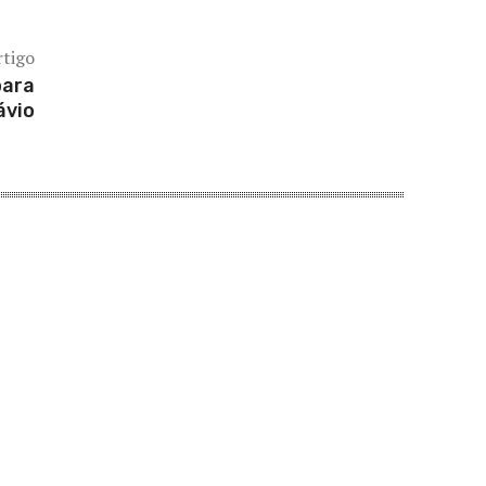
rtigo
para
ávio