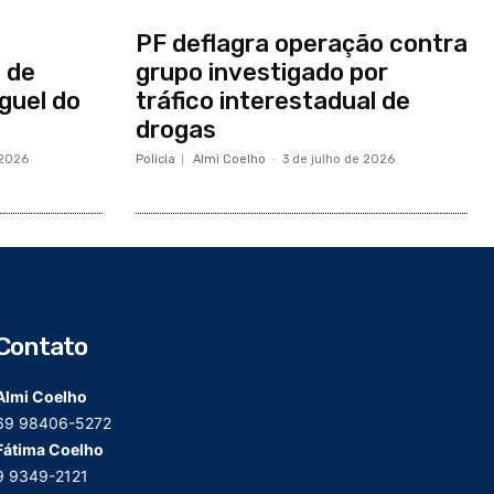
PF deflagra operação contra
 de
grupo investigado por
guel do
tráfico interestadual de
drogas
 2026
Policia
Almi Coelho
-
3 de julho de 2026
Contato
Almi Coelho
69 98406-5272
Fátima Coelho
9 9349-2121