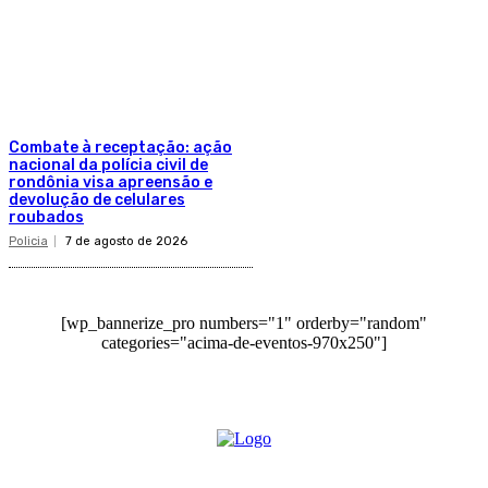
Combate à receptação: ação
nacional da polícia civil de
rondônia visa apreensão e
devolução de celulares
roubados
Policia
7 de agosto de 2026
[wp_bannerize_pro numbers="1" orderby="random"
categories="acima-de-eventos-970x250"]
O site Alerta Rondônia é um jornal eletrônico focada em notícias, entretenimento e