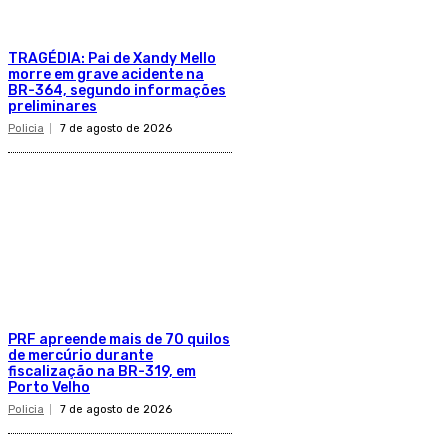
TRAGÉDIA: Pai de Xandy Mello
morre em grave acidente na
BR-364, segundo informações
preliminares
Policia
7 de agosto de 2026
PRF apreende mais de 70 quilos
de mercúrio durante
fiscalização na BR-319, em
Porto Velho
Policia
7 de agosto de 2026