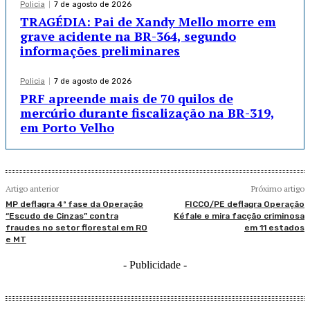
Policia
7 de agosto de 2026
TRAGÉDIA: Pai de Xandy Mello morre em
grave acidente na BR-364, segundo
informações preliminares
Policia
7 de agosto de 2026
PRF apreende mais de 70 quilos de
mercúrio durante fiscalização na BR-319,
em Porto Velho
Artigo anterior
Próximo artigo
MP deflagra 4ª fase da Operação
FICCO/PE deflagra Operação
“Escudo de Cinzas” contra
Kéfale e mira facção criminosa
fraudes no setor florestal em RO
em 11 estados
e MT
- Publicidade -