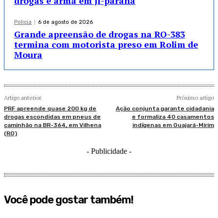
drogas e arma em Ji-paraná
Policia
6 de agosto de 2026
Grande apreensão de drogas na RO-383
termina com motorista preso em Rolim de
Moura
Artigo anterior
Próximo artigo
PRF apreende quase 200 kg de
Ação conjunta garante cidadania
drogas escondidas em pneus de
e formaliza 40 casamentos
caminhão na BR-364, em Vilhena
indígenas em Guajará-Mirim
(RO)
- Publicidade -
Você pode gostar também!