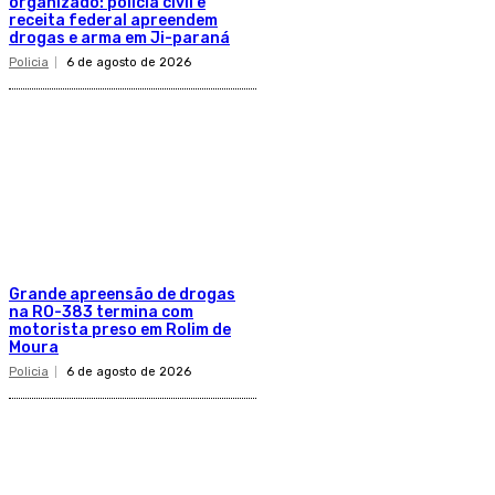
organizado: polícia civil e
receita federal apreendem
drogas e arma em Ji-paraná
Policia
6 de agosto de 2026
Grande apreensão de drogas
na RO-383 termina com
motorista preso em Rolim de
Moura
Policia
6 de agosto de 2026