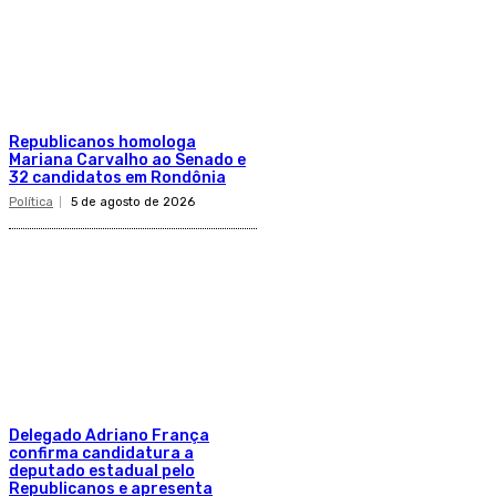
Republicanos homologa
Mariana Carvalho ao Senado e
32 candidatos em Rondônia
Política
5 de agosto de 2026
Delegado Adriano França
confirma candidatura a
deputado estadual pelo
Republicanos e apresenta