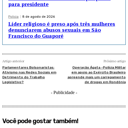
para presidente
Policia
8 de agosto de 2026
Líder religioso é preso após três mulheres
denunciarem abusos sexuais em São
Francisco do Guaporé
Artigo anterior
Próximo artigo
Parlamentares Bolsonaristas:
Operação Ágata -Polícia Militar
Ativismo nas Redes Sociais em
em apoio ao Exército Brasileiro
Detrimento do Trabalho
apreende mais um carregamento
Legislativo?
de drogas em Rondônia
- Publicidade -
Você pode gostar também!