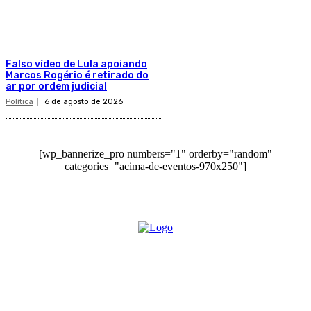
Falso vídeo de Lula apoiando
Marcos Rogério é retirado do
ar por ordem judicial
Política
6 de agosto de 2026
[wp_bannerize_pro numbers="1" orderby="random"
categories="acima-de-eventos-970x250"]
O site Alerta Rondônia é um jornal eletrônico focada em notícias, entretenimento e
cobertura de eventos. Teve a sua operação iniciada em 2007 com o nome de "Em
Ariquemes", sendo um dos pioneiros no jornalismo on-line na cidade de Ariquemes (RO).
Sobre