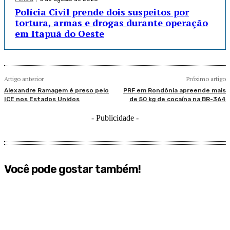
Polícia Civil prende dois suspeitos por
tortura, armas e drogas durante operação
em Itapuã do Oeste
Artigo anterior
Próximo artigo
Alexandre Ramagem é preso pelo
PRF em Rondônia apreende mais
ICE nos Estados Unidos
de 50 kg de cocaína na BR-364
- Publicidade -
Você pode gostar também!