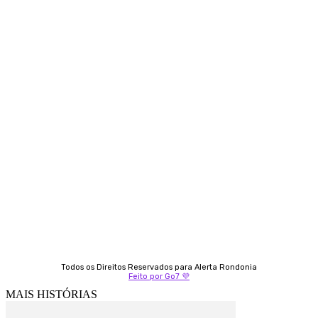
Siga-nos
Contato
Almi Coelho
69 98406-5272
Fátima Coelho
9 9349-2121
Izabella Coelho
69 99247-4792
Todos os Direitos Reservados para Alerta Rondonia
Feito por Go7 💜
MAIS HISTÓRIAS