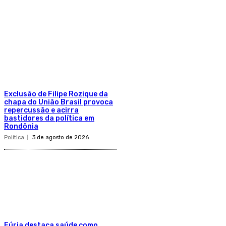
Exclusão de Filipe Rozique da
chapa do União Brasil provoca
repercussão e acirra
bastidores da política em
Rondônia
Política
3 de agosto de 2026
Fúria destaca saúde como