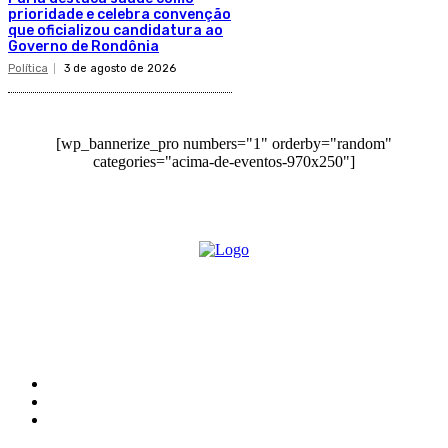
prioridade e celebra convenção
que oficializou candidatura ao
Governo de Rondônia
Política
3 de agosto de 2026
[wp_bannerize_pro numbers="1" orderby="random"
categories="acima-de-eventos-970x250"]
O site Alerta Rondônia é um jornal eletrônico focada em notícias, entretenimento e
cobertura de eventos. Teve a sua operação iniciada em 2007 com o nome de "Em
Ariquemes", sendo um dos pioneiros no jornalismo on-line na cidade de Ariquemes (RO).
Sobre
Edital Alerta Rondônia
Politica de privacidade
Termos e condições de uso