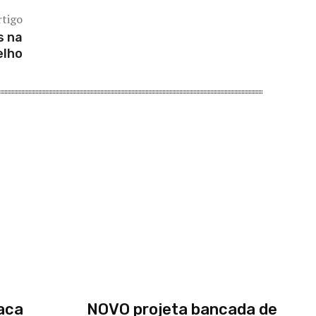
rtigo
s na
elho
aca
NOVO projeta bancada de