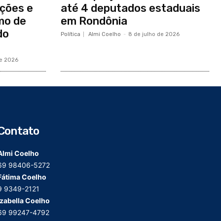
ções e
até 4 deputados estaduais
mo de
em Rondônia
do
Política
Almi Coelho
-
8 de julho de 2026
de 2026
Contato
Almi Coelho
69 98406-5272
Fátima Coelho
9 9349-2121
Izabella Coelho
69 99247-4792