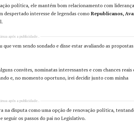
culação política, ele mantém bom relacionamento com liderança
tem despertado interesse de legendas como
Republicanos, Ava
l.
inua após a publicidade..
 que vem sendo sondado e disse estar avaliando as propostas
alguns convites, nominatas interessantes e com chances reais 
ando e, no momento oportuno, irei decidir junto com minha
inua após a publicidade..
ra na disputa como uma opção de renovação política, tentand
e seguir os passos do pai no Legislativo.