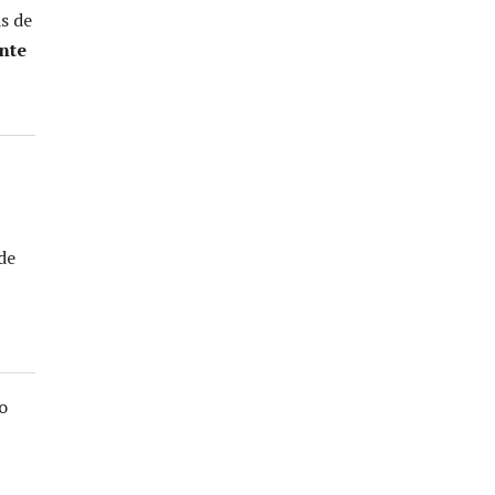
s de
nte
de
o