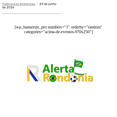
Publicações Ambientais
29 de junho
de 2026
[wp_bannerize_pro numbers="1" orderby="random"
categories="acima-de-eventos-970x250"]
O site Alerta Rondônia é um jornal eletrônico focada em notícias, entretenimento e
cobertura de eventos. Teve a sua operação iniciada em 2007 com o nome de "Em
Ariquemes", sendo um dos pioneiros no jornalismo on-line na cidade de Ariquemes (RO).