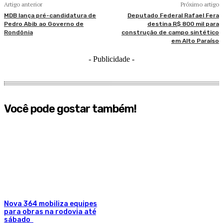
Artigo anterior
Próximo artigo
MDB lança pré-candidatura de
Deputado Federal Rafael Fera
Pedro Abib ao Governo de
destina R$ 800 mil para
Rondônia
construção de campo sintético
em Alto Paraíso
- Publicidade -
Você pode gostar também!
Nova 364 mobiliza equipes
para obras na rodovia até
sábado