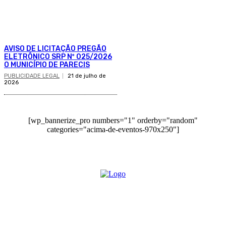
AVISO DE LICITAÇÃO PREGÃO
ELETRÔNICO SRP Nº 025/2026
O MUNICÍPIO DE PARECIS
PUBLICIDADE LEGAL
21 de julho de
2026
[wp_bannerize_pro numbers="1" orderby="random"
categories="acima-de-eventos-970x250"]
O site Alerta Rondônia é um jornal eletrônico focada em notícias, entretenimento e
cobertura de eventos. Teve a sua operação iniciada em 2007 com o nome de "Em
Ariquemes", sendo um dos pioneiros no jornalismo on-line na cidade de Ariquemes (RO).
Sobre