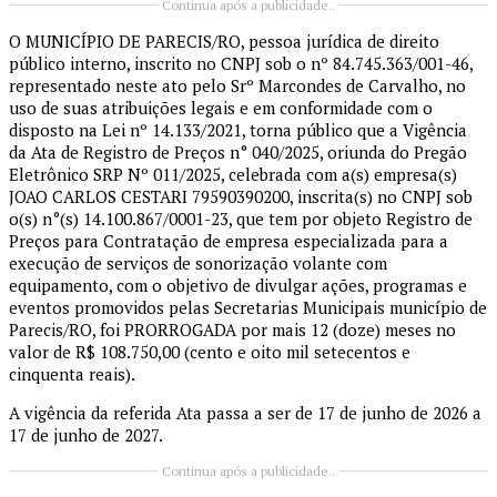
Continua após a publicidade..
O MUNICÍPIO DE PARECIS/RO, pessoa jurídica de direito
público interno, inscrito no CNPJ sob o nº 84.745.363/001-46,
representado neste ato pelo Srº Marcondes de Carvalho, no
uso de suas atribuições legais e em conformidade com o
disposto na Lei nº 14.133/2021, torna público que a Vigência
da Ata de Registro de Preços n° 040/2025, oriunda do Pregão
Eletrônico SRP Nº 011/2025, celebrada com a(s) empresa(s)
JOAO CARLOS CESTARI 79590390200, inscrita(s) no CNPJ sob
o(s) n°(s) 14.100.867/0001-23, que tem por objeto Registro de
Preços para Contratação de empresa especializada para a
execução de serviços de sonorização volante com
equipamento, com o objetivo de divulgar ações, programas e
eventos promovidos pelas Secretarias Municipais município de
Parecis/RO, foi PRORROGADA por mais 12 (doze) meses no
valor de R$ 108.750,00 (cento e oito mil setecentos e
cinquenta reais).
A vigência da referida Ata passa a ser de 17 de junho de 2026 a
17 de junho de 2027.
Continua após a publicidade..