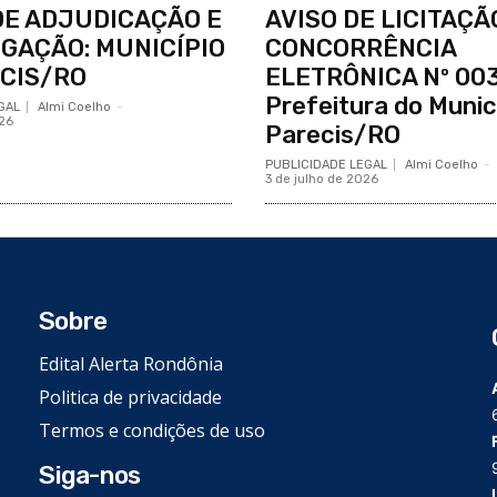
DE ADJUDICAÇÃO E
AVISO DE LICITAÇÃ
GAÇÃO: MUNICÍPIO
CONCORRÊNCIA
CIS/RO
ELETRÔNICA Nº 00
Prefeitura do Munic
GAL
Almi Coelho
-
26
Parecis/RO
PUBLICIDADE LEGAL
Almi Coelho
-
3 de julho de 2026
Sobre
Edital Alerta Rondônia
Politica de privacidade
Termos e condições de uso
Siga-nos