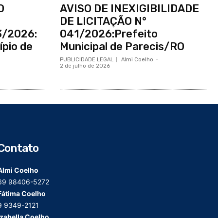
O
AVISO DE INEXIGIBILIDADE
DE LICITAÇÃO N°
3/2026:
041/2026:Prefeito
ípio de
Municipal de Parecis/RO
PUBLICIDADE LEGAL
Almi Coelho
-
2 de julho de 2026
Contato
Almi Coelho
69 98406-5272
Fátima Coelho
9 9349-2121
Izabella Coelho