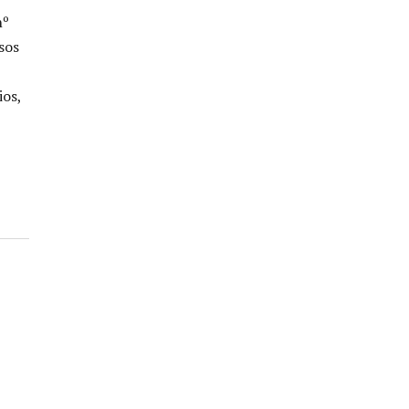
nº
sos
ios,