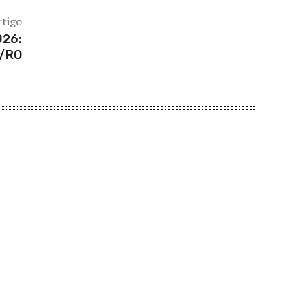
rtigo
026:
s/RO