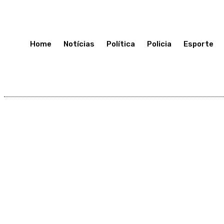
Terça-Feira 7, Julho, 2026
Home
Notícias
Política
Policia
Esporte