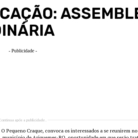
OCAÇÃO: ASSEMBL
INÁRIA
- Publicidade -
Continua após a publicidade..
 O Pequeno Craque, convoca os interessados a se reunirem no
0, município de Ariquemes-RO, oportunidade em que serão tra