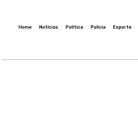
Segunda-Feira 13, Julho, 2026
Home
Notícias
Política
Policia
Esporte