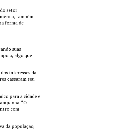
do setor
 América, também
ma forma de
sando suas
apoio, algo que
 dos interesses da
res cassaram seu
ico para a cidade e
 campanha. “O
ontro com
iva da população,