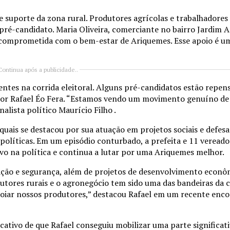
suporte da zona rural. Produtores agrícolas e trabalhadores 
ré-candidato. Maria Oliveira, comerciante no bairro Jardim
e comprometida com o bem-estar de Ariquemes. Esse apoio é u
Continua após a publicidade..
ntes na corrida eleitoral. Alguns pré-candidatos estão repen
 por Rafael Éo Fera. “Estamos vendo um movimento genuíno de 
alista político Maurício Filho .
quais se destacou por sua atuação em projetos sociais e defesa
olíticas. Em um episódio conturbado, a prefeita e 11 vereado
vo na política e continua a lutar por uma Ariquemes melhor.
ação e segurança, além de projetos de desenvolvimento econôm
utores rurais e o agronegócio tem sido uma das bandeiras da
poiar nossos produtores,” destacou Rafael em um recente enc
ativo de que Rafael conseguiu mobilizar uma parte significat