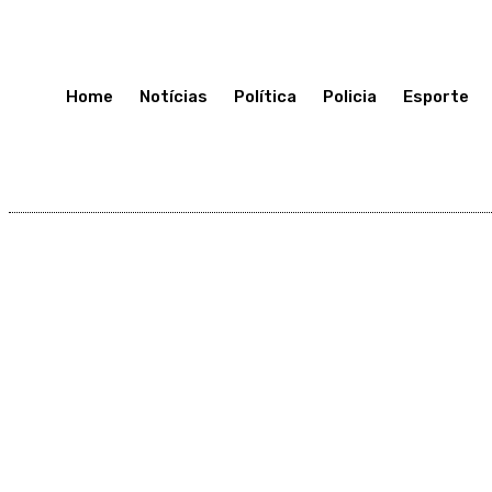
Quarta-Feira 8, Julho, 2026
Home
Notícias
Política
Policia
Esporte