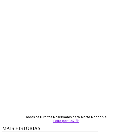
Siga-nos
Contato
Almi Coelho
69 98406-5272
Fátima Coelho
9 9349-2121
Izabella Coelho
69 99247-4792
Todos os Direitos Reservados para Alerta Rondonia
Feito por Go7 💜
MAIS HISTÓRIAS