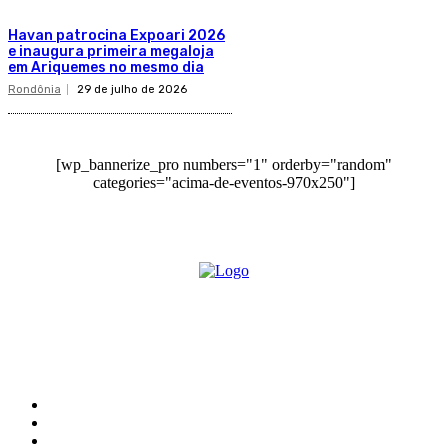
Havan patrocina Expoari 2026
e inaugura primeira megaloja
em Ariquemes no mesmo dia
Rondônia
29 de julho de 2026
[wp_bannerize_pro numbers="1" orderby="random"
categories="acima-de-eventos-970x250"]
O site Alerta Rondônia é um jornal eletrônico focada em notícias, entretenimento e
cobertura de eventos. Teve a sua operação iniciada em 2007 com o nome de "Em
Ariquemes", sendo um dos pioneiros no jornalismo on-line na cidade de Ariquemes (RO).
Sobre
Edital Alerta Rondônia
Politica de privacidade
Termos e condições de uso