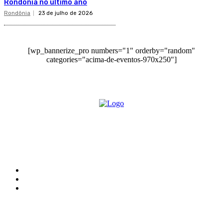
Rondônia no último ano
Rondônia
23 de julho de 2026
[wp_bannerize_pro numbers="1" orderby="random"
categories="acima-de-eventos-970x250"]
O site Alerta Rondônia é um jornal eletrônico focada em notícias, entretenimento e
cobertura de eventos. Teve a sua operação iniciada em 2007 com o nome de "Em
Ariquemes", sendo um dos pioneiros no jornalismo on-line na cidade de Ariquemes (RO).
Sobre
Edital Alerta Rondônia
Politica de privacidade
Termos e condições de uso
Siga-nos