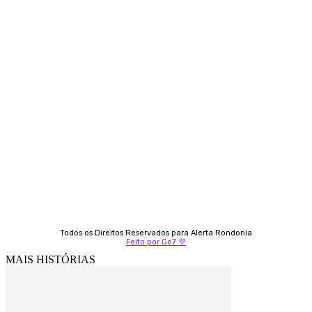
Contato
Almi Coelho
69 98406-5272
Fátima Coelho
9 9349-2121
Izabella Coelho
69 99247-4792
Todos os Direitos Reservados para Alerta Rondonia
Feito por Go7 💜
MAIS HISTÓRIAS