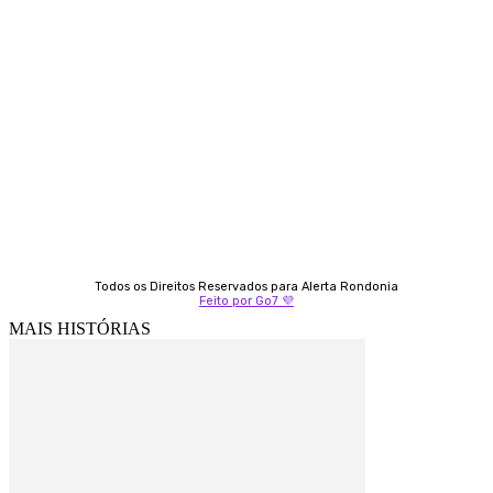
Contato
Almi Coelho
69 98406-5272
Fátima Coelho
9 9349-2121
Izabella Coelho
69 99247-4792
Todos os Direitos Reservados para Alerta Rondonia
Feito por Go7 💜
MAIS HISTÓRIAS