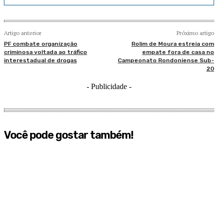
Artigo anterior
Próximo artigo
PF combate organização
Rolim de Moura estreia com
criminosa voltada ao tráfico
empate fora de casa no
interestadual de drogas
Campeonato Rondoniense Sub-
20
- Publicidade -
Você pode gostar também!