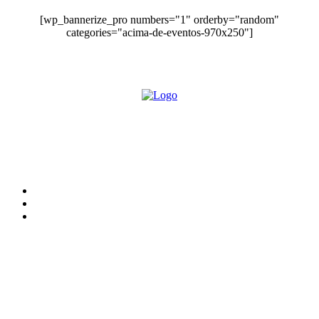
[wp_bannerize_pro numbers="1" orderby="random"
categories="acima-de-eventos-970x250"]
O site Alerta Rondônia é um jornal eletrônico focada em notícias, entretenimento e
cobertura de eventos. Teve a sua operação iniciada em 2007 com o nome de "Em
Ariquemes", sendo um dos pioneiros no jornalismo on-line na cidade de Ariquemes (RO).
Sobre
Edital Alerta Rondônia
Politica de privacidade
Termos e condições de uso
Siga-nos