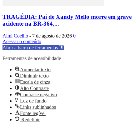
TRAGÉDIA: Pai de Xandy Mello morre em grave
acidente na BR-364,...
Almi Coelho
-
7 de agosto de 2026
0
Acessar o conteúdo
Abrir a barra de ferramentas
Ferramentas de acessibilidade
Aumentar texto
Diminuir texto
Escala de cinza
Alto Contraste
Contraste negativo
Luz de fundo
Links sublinhados
Fonte legível
Redefinir