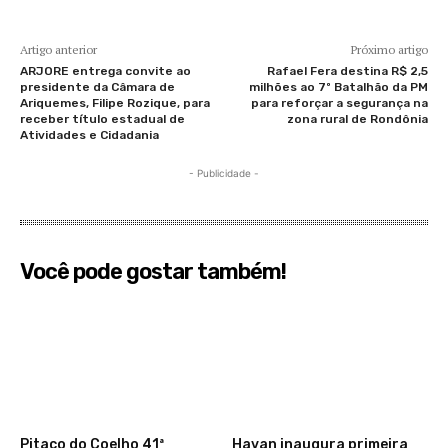
Artigo anterior
Próximo artigo
ARJORE entrega convite ao
Rafael Fera destina R$ 2,5
presidente da Câmara de
milhões ao 7º Batalhão da PM
Ariquemes, Filipe Rozique, para
para reforçar a segurança na
receber título estadual de
zona rural de Rondônia
Atividades e Cidadania
- Publicidade -
Você pode gostar também!
Pitaco do Coelho 41ª
Havan inaugura primeira