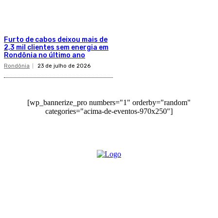
Furto de cabos deixou mais de
2,3 mil clientes sem energia em
Rondônia no último ano
Rondônia
23 de julho de 2026
[wp_bannerize_pro numbers="1" orderby="random"
categories="acima-de-eventos-970x250"]
O site Alerta Rondônia é um jornal eletrônico focada em notícias, entretenimento e
cobertura de eventos. Teve a sua operação iniciada em 2007 com o nome de "Em
Ariquemes", sendo um dos pioneiros no jornalismo on-line na cidade de Ariquemes (RO).
Sobre