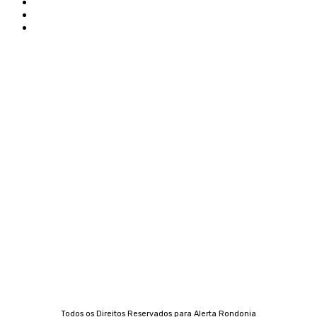
Edital Alerta Rondônia
Politica de privacidade
Termos e condições de uso
Siga-nos
Contato
Almi Coelho
69 98406-5272
Fátima Coelho
9 9349-2121
Izabella Coelho
69 99247-4792
Todos os Direitos Reservados para Alerta Rondonia