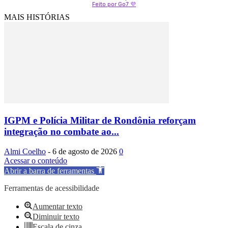
Feito por Go7 💜
MAIS HISTÓRIAS
IGPM e Polícia Militar de Rondônia reforçam
integração no combate ao...
Almi Coelho
-
6 de agosto de 2026
0
Acessar o conteúdo
Abrir a barra de ferramentas
Ferramentas de acessibilidade
Aumentar texto
Diminuir texto
Escala de cinza