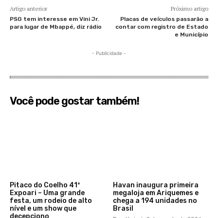
Artigo anterior
Próximo artigo
PSG tem interesse em Vini Jr.
Placas de veículos passarão a
para lugar de Mbappé, diz rádio
contar com registro de Estado
e Município
- Publicidade -
Você pode gostar também!
Pitaco do Coelho 41ª
Havan inaugura primeira
Expoari – Uma grande
megaloja em Ariquemes e
festa, um rodeio de alto
chega a 194 unidades no
nível e um show que
Brasil
decepciono