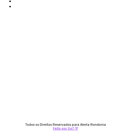
Politica de privacidade
Termos e condições de uso
Siga-nos
Contato
Almi Coelho
69 98406-5272
Fátima Coelho
9 9349-2121
Izabella Coelho
69 99247-4792
Todos os Direitos Reservados para Alerta Rondonia
Feito por Go7 💜