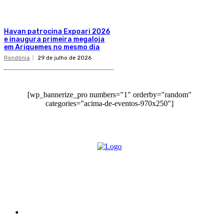
Havan patrocina Expoari 2026
e inaugura primeira megaloja
em Ariquemes no mesmo dia
Rondônia
29 de julho de 2026
[wp_bannerize_pro numbers="1" orderby="random"
categories="acima-de-eventos-970x250"]
O site Alerta Rondônia é um jornal eletrônico focada em notícias, entretenimento e
cobertura de eventos. Teve a sua operação iniciada em 2007 com o nome de "Em
Ariquemes", sendo um dos pioneiros no jornalismo on-line na cidade de Ariquemes (RO).
Sobre
Edital Alerta Rondônia