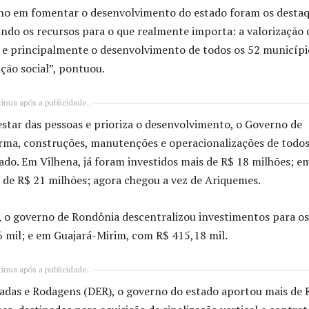
lho em fomentar o desenvolvimento do estado foram os desta
ndo os recursos para o que realmente importa: a valorização 
s e principalmente o desenvolvimento de todos os 52 municípi
ão social”, pontuou.
inua após a publicidade..
star das pessoas e prioriza o desenvolvimento, o Governo de
orma, construções, manutenções e operacionalizações de todos
do. Em Vilhena, já foram investidos mais de R$ 18 milhões; e
s de R$ 21 milhões; agora chegou a vez de Ariquemes.
, o governo de Rondônia descentralizou investimentos para os
 mil; e em Guajará-Mirim, com R$ 415,18 mil.
inua após a publicidade..
das e Rodagens (DER), o governo do estado aportou mais de 