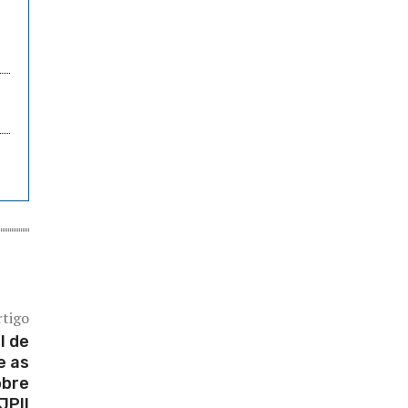
rtigo
l de
e as
obre
JPII