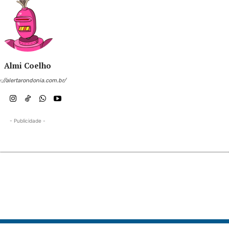
Almi Coelho
://alertarondonia.com.br/
- Publicidade -