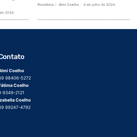
Rondônia
Almi Coelho
-
6 de julho de 2026
 de 2026
Contato
Almi Coelho
69 98406-5272
Fátima Coelho
9 9349-2121
Izabella Coelho
69 99247-4792