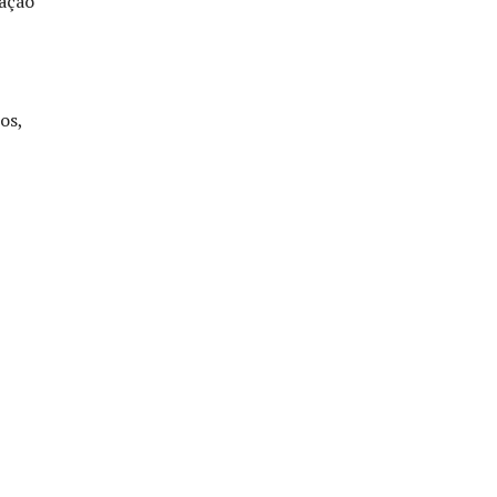
tação
os,