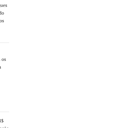
ques
do
os
 os
m
R$