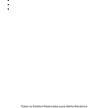
Edital Alerta Rondônia
Politica de privacidade
Termos e condições de uso
Siga-nos
Contato
Almi Coelho
69 98406-5272
Fátima Coelho
9 9349-2121
Izabella Coelho
69 99247-4792
Todos os Direitos Reservados para Alerta Rondonia