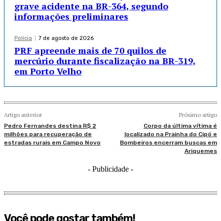
grave acidente na BR-364, segundo
informações preliminares
Policia
7 de agosto de 2026
PRF apreende mais de 70 quilos de
mercúrio durante fiscalização na BR-319,
em Porto Velho
Artigo anterior
Próximo artigo
Pedro Fernandes destina R$ 2
Corpo da última vítima é
milhões para recuperação de
localizado na Prainha do Cipó e
estradas rurais em Campo Novo
Bombeiros encerram buscas em
Ariquemes
- Publicidade -
Você pode gostar também!