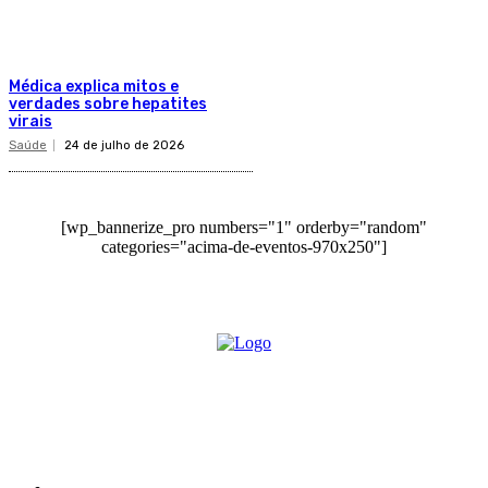
Médica explica mitos e
verdades sobre hepatites
virais
Saúde
24 de julho de 2026
[wp_bannerize_pro numbers="1" orderby="random"
categories="acima-de-eventos-970x250"]
O site Alerta Rondônia é um jornal eletrônico focada em notícias, entretenimento e
cobertura de eventos. Teve a sua operação iniciada em 2007 com o nome de "Em
Ariquemes", sendo um dos pioneiros no jornalismo on-line na cidade de Ariquemes (RO).
Sobre