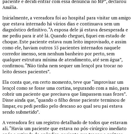
paciente e decidi entrar com essa denúncia no MP”, declarou
Amália.
Inicialmente, a vereadora foi ao hospital para visitar um amigo
que estava internado há vários dias e continuava sem um
diagnóstico definitivo. “A esposa dele já estava desesperada e
me pediu para ir até lá. Quando cheguei, fiquei em estado de
choque. Este paciente estava num leito improvisado, e assim
como ele, haviam outros 55 pacientes internados naquele
corredor imenso, sem nenhum banheiro por perto, sem
qualquer estrutura mínima de atendimento, até sem água”,
confirmou. “Não tinha nem sequer um lençol pra trocar no
leito desses pacientes”.
Ela conta que, em certo momento, teve que “improvisar um
lençol como se fosse uma cortina, segurando com a mão, para
cobrir um paciente que precisava que limpassem suas fezes”.
Disse ainda que, “quando o filho desse paciente terminou de
limpar, eu pedi perdão pelo descaso ao qual seu pai estava
sendo submetido”.
A vereadora fez um registro detalhado de todos que estavam
ali. “Havia um paciente que estava no pós-cirúrgico imediato