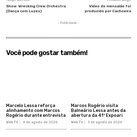
Show: Wrecking Crew Orchestra
Vídeo do mensalão foi
(Dança com Luzes)
produzido por Cachoeira
- Publicidade -
Você pode gostar também!
Marcelo Lessa reforça
Marcos Rogério visita
alinhamento com Marcos
Balneário Lessa antes da
Rogério durante entrevista
abertura da 41ª Expoari
Web TV
4 de agosto de 2026
Web TV
3 de agosto de 2026