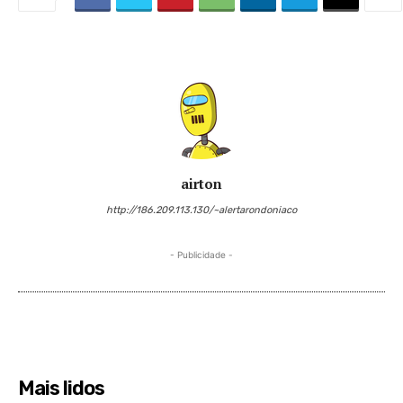
airton
http://186.209.113.130/~alertarondoniaco
- Publicidade -
Mais lidos