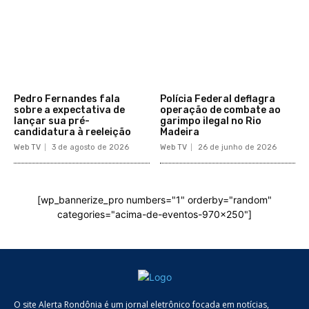
Pedro Fernandes fala
Polícia Federal deflagra
sobre a expectativa de
operação de combate ao
lançar sua pré-
garimpo ilegal no Rio
candidatura à reeleição
Madeira
Web TV
3 de agosto de 2026
Web TV
26 de junho de 2026
[wp_bannerize_pro numbers="1" orderby="random"
categories="acima-de-eventos-970x250"]
O site Alerta Rondônia é um jornal eletrônico focada em notícias,