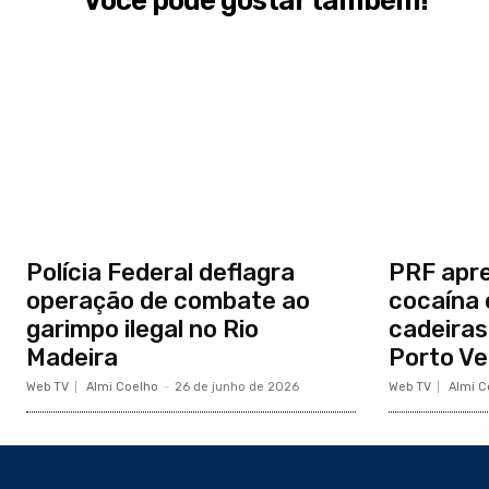
Você pode gostar também!
Polícia Federal deflagra
PRF apre
operação de combate ao
cocaína
garimpo ilegal no Rio
cadeiras
Madeira
Porto Ve
Web TV
Almi Coelho
-
26 de junho de 2026
Web TV
Almi C