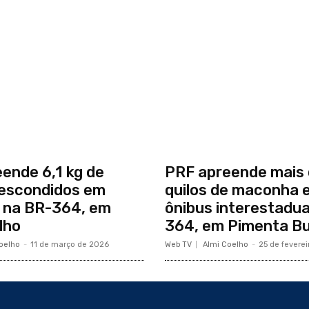
ende 6,1 kg de
PRF apreende mais 
 escondidos em
quilos de maconha 
 na BR-364, em
ônibus interestadua
lho
364, em Pimenta B
oelho
-
11 de março de 2026
Web TV
Almi Coelho
-
25 de fevere