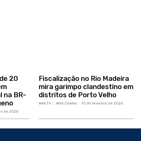
de 20
Fiscalização no Rio Madeira
em
mira garimpo clandestino em
l na BR-
distritos de Porto Velho
ueno
Web TV
Almi Coelho
-
10 de fevereiro de 2026
iro de 2026