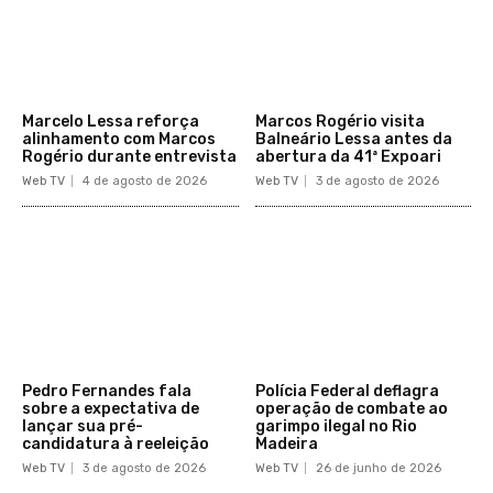
Marcelo Lessa reforça
Marcos Rogério visita
alinhamento com Marcos
Balneário Lessa antes da
Rogério durante entrevista
abertura da 41ª Expoari
Web TV
4 de agosto de 2026
Web TV
3 de agosto de 2026
Pedro Fernandes fala
Polícia Federal deflagra
sobre a expectativa de
operação de combate ao
lançar sua pré-
garimpo ilegal no Rio
candidatura à reeleição
Madeira
Web TV
3 de agosto de 2026
Web TV
26 de junho de 2026