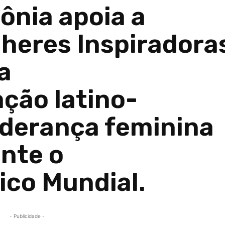
nia apoia a
heres Inspiradora
a
ação latino-
iderança feminina
nte o
co Mundial.
- Publicidade -