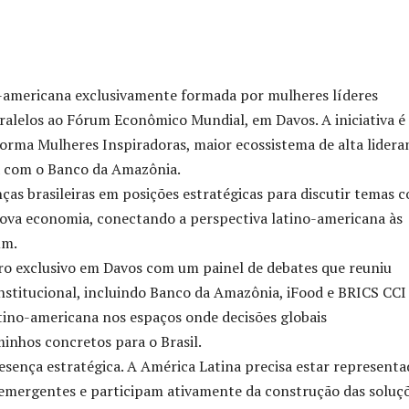
Compartilhado
no-americana exclusivamente formada por mulheres líderes
ralelos ao Fórum Econômico Mundial, em Davos. A iniciativa é
orma Mulheres Inspiradoras, maior ecossistema de alta lidera
ia com o Banco da Amazônia.
nças brasileiras em posições estratégicas para discutir temas 
 nova economia, conectando a perspectiva latino-americana às
um.
ro exclusivo em Davos com um painel de debates que reuniu
institucional, incluindo Banco da Amazônia, iFood e BRICS CCI
latino-americana nos espaços onde decisões globais
minhos concretos para o Brasil.
resença estratégica. A América Latina precisa estar representa
 emergentes e participam ativamente da construção das soluç