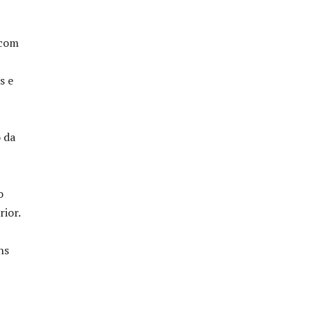
 com
s e
 da
o
rior.
ns