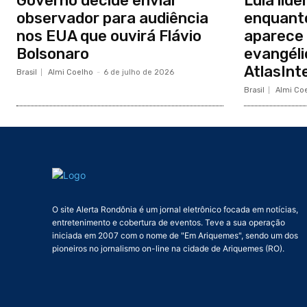
Governo decide enviar
Lula lide
observador para audiência
enquanto
nos EUA que ouvirá Flávio
aparece 
Bolsonaro
evangéli
AtlasInte
Brasil
Almi Coelho
-
6 de julho de 2026
Brasil
Almi Co
O site Alerta Rondônia é um jornal eletrônico focada em notícias,
entretenimento e cobertura de eventos. Teve a sua operação
iniciada em 2007 com o nome de "Em Ariquemes", sendo um dos
pioneiros no jornalismo on-line na cidade de Ariquemes (RO).