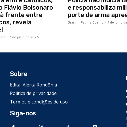
ra entre católicos,
Polícia não indicia 
 Flávio Bolsonaro
e responsabiliza mil
à frente entre
porte de arma apre
cos, revela
Brasil
Fatima Coelho
-
1 de julho d
l
elho
-
1 de julho de 2026
Sobre
Edital Alerta Rondônia
Politica de privacidade
Termos e condições de uso
Siga-nos