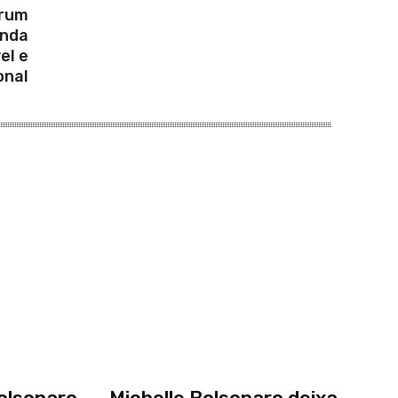
órum
enda
el e
onal