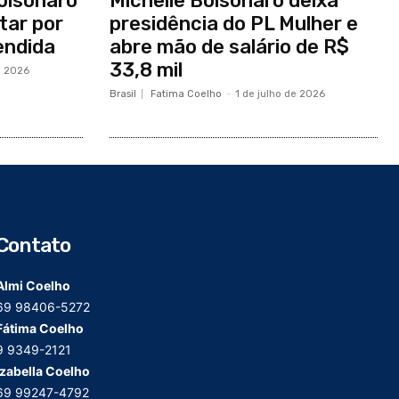
Bolsonaro
Michelle Bolsonaro deixa
itar por
presidência do PL Mulher e
endida
abre mão de salário de R$
33,8 mil
e 2026
Brasil
Fatima Coelho
-
1 de julho de 2026
Contato
Almi Coelho
69 98406-5272
Fátima Coelho
9 9349-2121
Izabella Coelho
69 99247-4792