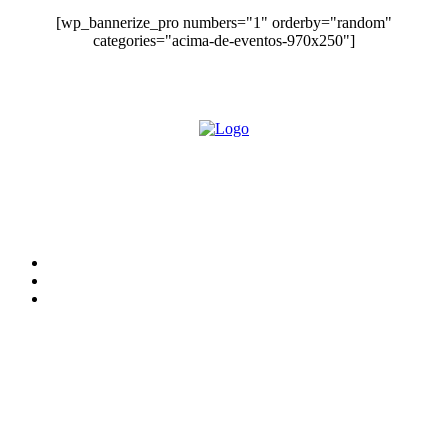
[wp_bannerize_pro numbers="1" orderby="random"
categories="acima-de-eventos-970x250"]
O site Alerta Rondônia é um jornal eletrônico focada em notícias, entretenimento e
cobertura de eventos. Teve a sua operação iniciada em 2007 com o nome de "Em
Ariquemes", sendo um dos pioneiros no jornalismo on-line na cidade de Ariquemes (RO).
Sobre
Edital Alerta Rondônia
Politica de privacidade
Termos e condições de uso
Siga-nos