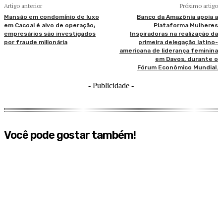
Artigo anterior
Próximo artigo
Mansão em condomínio de luxo
Banco da Amazônia apoia a
em Cacoal é alvo de operação;
Plataforma Mulheres
empresários são investigados
Inspiradoras na realização da
por fraude milionária
primeira delegação latino-
americana de liderança feminina
em Davos, durante o
Fórum Econômico Mundial.
- Publicidade -
Você pode gostar também!