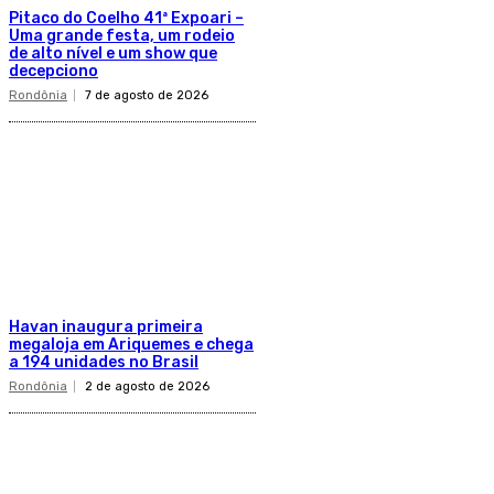
Pitaco do Coelho 41ª Expoari –
Uma grande festa, um rodeio
de alto nível e um show que
decepciono
Rondônia
7 de agosto de 2026
Havan inaugura primeira
megaloja em Ariquemes e chega
a 194 unidades no Brasil
Rondônia
2 de agosto de 2026