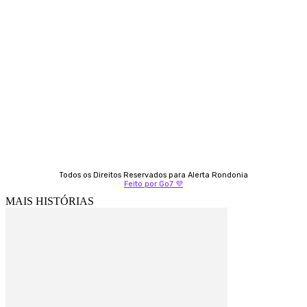
Contato
Almi Coelho
69 98406-5272
Fátima Coelho
9 9349-2121
Izabella Coelho
69 99247-4792
Todos os Direitos Reservados para Alerta Rondonia
Feito por Go7 💜
MAIS HISTÓRIAS