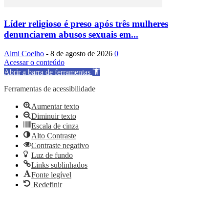
Líder religioso é preso após três mulheres
denunciarem abusos sexuais em...
Almi Coelho
-
8 de agosto de 2026
0
Acessar o conteúdo
Abrir a barra de ferramentas
Ferramentas de acessibilidade
Aumentar texto
Diminuir texto
Escala de cinza
Alto Contraste
Contraste negativo
Luz de fundo
Links sublinhados
Fonte legível
Redefinir