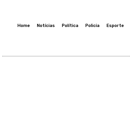
Quarta-Feira 8, Julho, 2026
Home
Notícias
Política
Policia
Esporte