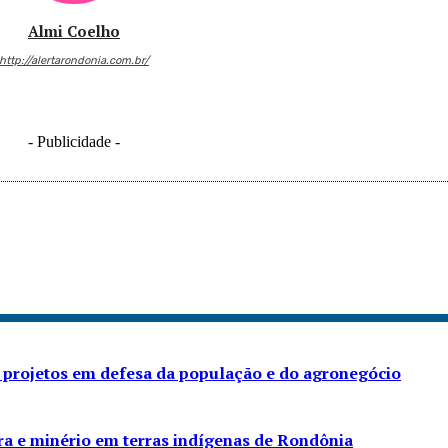
Almi Coelho
http://alertarondonia.com.br/
- Publicidade -
 projetos em defesa da população e do agronegócio
ra e minério em terras indígenas de Rondônia