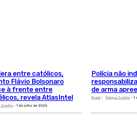
dera entre católicos,
Polícia não in
to Flávio Bolsonaro
responsabiliza
e à frente entre
de arma apre
licos, revela AtlasIntel
Brasil
Fatima Coelho
-
1 
 Coelho
-
1 de julho de 2026