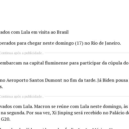
dos com Lula em visita ao Brasil
sperados para chegar neste domingo (17) no Rio de Janeiro.
Continua após a publicidade..
esembarcam na capital fluminense para participar da cúpula d
 no Aeroporto Santos Dumont no fim da tarde. Já Biden pousa 
s.
Continua após a publicidade..
rvados com Lula. Macron se reúne com Lula neste domingo, às
na segunda. Por sua vez, Xi Jinping será recebido no Palácio 
 G20.