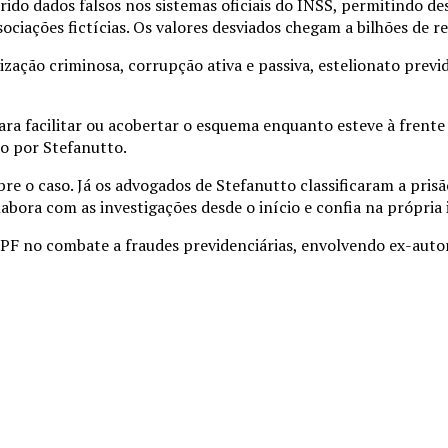
rido dados falsos nos sistemas oficiais do INSS, permitindo d
iações fictícias. Os valores desviados chegam a bilhões de re
zação criminosa, corrupção ativa e passiva, estelionato previd
para facilitar ou acobertar o esquema enquanto esteve à frente
o por Stefanutto.
re o caso. Já os advogados de Stefanutto classificaram a pris
bora com as investigações desde o início e confia na própria 
 PF no combate a fraudes previdenciárias, envolvendo ex-autor