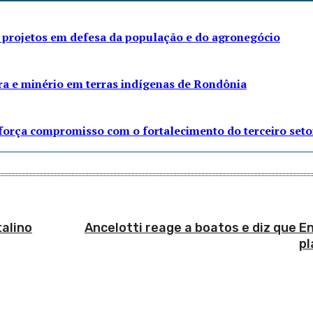
 projetos em defesa da população e do agronegócio
ra e minério em terras indígenas de Rondônia
eforça compromisso com o fortalecimento do terceiro seto
alino
Ancelotti reage a boatos e diz que E
pl