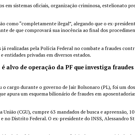
 em sistemas oficiais, organização criminosa, estelionato pre
isão como “completamente ilegal”, alegando que o ex-presiden
iante de que comprovará sua inocência ao final dos procedime
já realizadas pela Polícia Federal no combate a fraudes contr
 e entidades privadas em diversos estados.
 é alvo de operação da PF que investiga fraudes
u o cargo durante o governo de Jair Bolsonaro (PL), foi um do
, que apura um esquema bilionário de fraudes em aposentadoria
da União (CGU), cumpre 63 mandados de busca e apreensão, 1
 e no Distrito Federal. O ex-presidente do INSS, Alessandro 