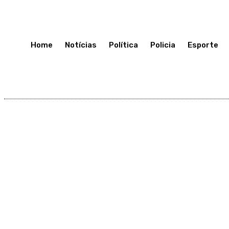
Quarta-Feira 8, Julho, 2026
Home
Notícias
Política
Policia
Esporte