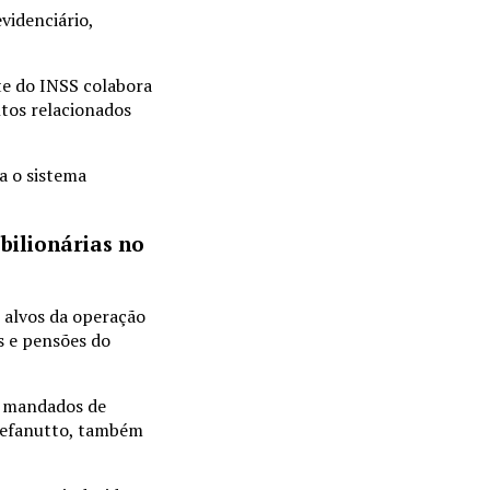
videnciário,
te do INSS colabora
ntos relacionados
a o sistema
 bilionárias no
s alvos da operação
s e pensões do
0 mandados de
Stefanutto, também