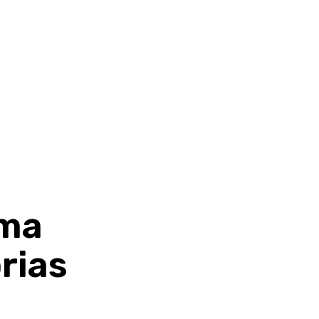
ema
rias