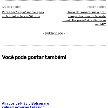
Artigo anterior
Próximo artigo
Vereador “Nego” morre após
Flávio Bolsonaro inicia pré-
sofrer infarto em Vilhena
campanha com defesa de
domiciliar para Jair e discurso
anti-PT
- Publicidade -
Você pode gostar também!
Aliados de Flávio Bolsonaro
culpam governo Lula por