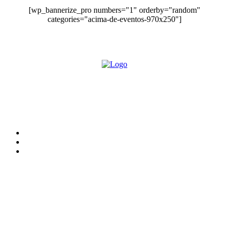
[wp_bannerize_pro numbers="1" orderby="random"
categories="acima-de-eventos-970x250"]
O site Alerta Rondônia é um jornal eletrônico focada em notícias, entretenimento e
cobertura de eventos. Teve a sua operação iniciada em 2007 com o nome de "Em
Ariquemes", sendo um dos pioneiros no jornalismo on-line na cidade de Ariquemes (RO).
Sobre
Edital Alerta Rondônia
Politica de privacidade
Termos e condições de uso
Siga-nos