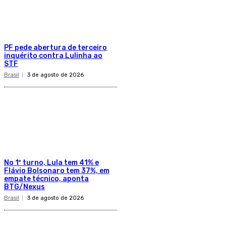
PF pede abertura de terceiro
inquérito contra Lulinha ao
STF
Brasil
3 de agosto de 2026
No 1º turno, Lula tem 41% e
Flávio Bolsonaro tem 37%, em
empate técnico, aponta
BTG/Nexus
Brasil
3 de agosto de 2026