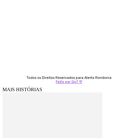
Contato
Almi Coelho
69 98406-5272
Fátima Coelho
9 9349-2121
Izabella Coelho
69 99247-4792
Todos os Direitos Reservados para Alerta Rondonia
Feito por Go7 💜
MAIS HISTÓRIAS