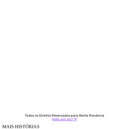
Siga-nos
Contato
Almi Coelho
69 98406-5272
Fátima Coelho
9 9349-2121
Izabella Coelho
69 99247-4792
Todos os Direitos Reservados para Alerta Rondonia
Feito por Go7 💜
MAIS HISTÓRIAS