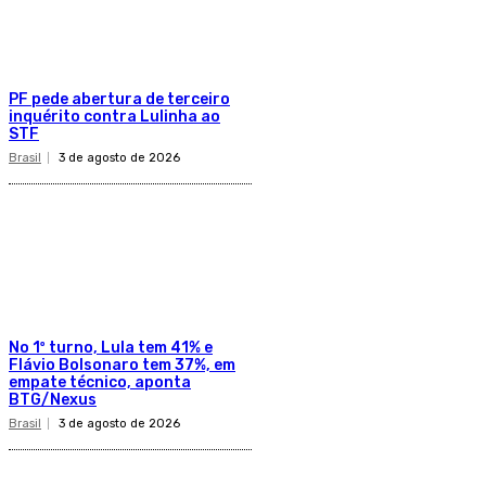
PF pede abertura de terceiro
inquérito contra Lulinha ao
STF
Brasil
3 de agosto de 2026
No 1º turno, Lula tem 41% e
Flávio Bolsonaro tem 37%, em
empate técnico, aponta
BTG/Nexus
Brasil
3 de agosto de 2026