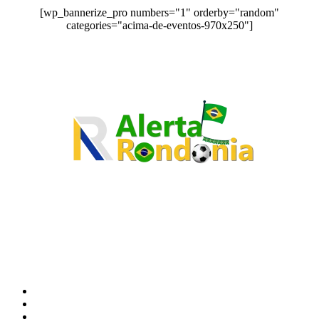
[wp_bannerize_pro numbers="1" orderby="random"
categories="acima-de-eventos-970x250"]
O site Alerta Rondônia é um jornal eletrônico focada em notícias, entretenimento e
cobertura de eventos. Teve a sua operação iniciada em 2007 com o nome de "Em
Ariquemes", sendo um dos pioneiros no jornalismo on-line na cidade de Ariquemes (RO).
Sobre
Edital Alerta Rondônia
Politica de privacidade
Termos e condições de uso