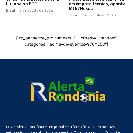
Lulinha ao STF
em empate técnico, aponta
BTG/Nexus
Brasil
3 de agosto de 2026
Brasil
3 de agosto de 2026
[wp_bannerize_pro numbers="1" orderby="random"
categories="acima-de-eventos-970x250"]
O site Alerta Rondônia é um jornal eletrônico focada em notícias,
entretenimento e cobertura de eventos. Teve a sua operação iniciada