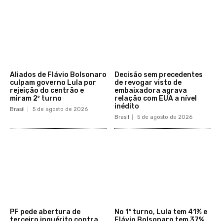
Aliados de Flávio Bolsonaro
Decisão sem precedentes
culpam governo Lula por
de revogar visto de
rejeição do centrão e
embaixadora agrava
miram 2º turno
relação com EUA a nível
inédito
Brasil
5 de agosto de 2026
Brasil
5 de agosto de 2026
PF pede abertura de
No 1º turno, Lula tem 41% e
terceiro inquérito contra
Flávio Bolsonaro tem 37%,