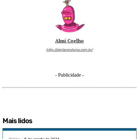
Almi Coelho
http://alertarondonia.com.br/
- Publicidade -
Mais lidos