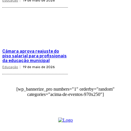
Educação
19 de maio de 2026
Câmara aprova reajuste do
piso salarial para profissionais
da educação municipal
Educação
19 de maio de 2026
[wp_bannerize_pro numbers="1" orderby="random"
categories="acima-de-eventos-970x250"]