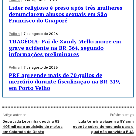
Policia
8 de agosto de 2026
Líder religioso é preso após três mulheres
denunciarem abusos sexuais em São
Francisco do Guaporé
Policia
7 de agosto de 2026
TRAGÉDIA: Pai de Xandy Mello morre em
grave acidente na BR-364, segundo
informações preliminares
Policia
7 de agosto de 2026
PRF apreende mais de 70 quilos de
mercúrio durante fiscalização na BR-319,
em Porto Velho
Artigo anterior
Próximo artigo
Deputada Lebrinha destina R$
Lula termina viagem a NY com
405 mil para aquisição de motos
evento sobre democracia para o
em Colorado do Oeste
qual não convidou EUA